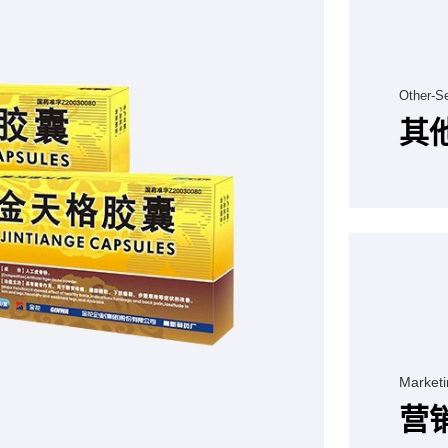
Other-Se
其
Marketi
营