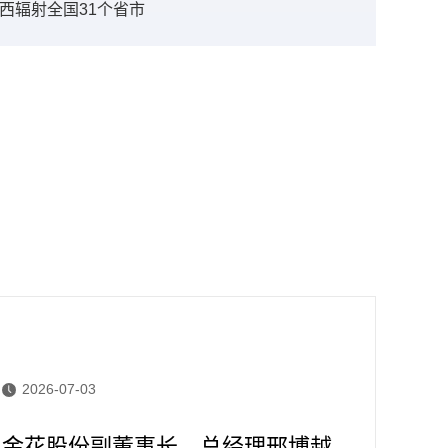
西辐射全国31个省市
2026-07-03
202
金花股份副董事长、总经理邢博越
金花