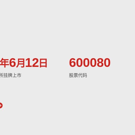
6
12
600080
年
月
日
所挂牌上市
股票代码