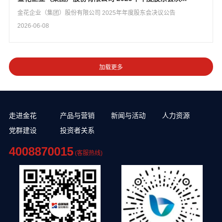
金花企业（集团）股份有限公司 2025年年度股东会决议公告
2026-06-08
走进金花
产品与营销
新闻与活动
人力资源
党群建设
投资者关系
4008870015
(客服热线)