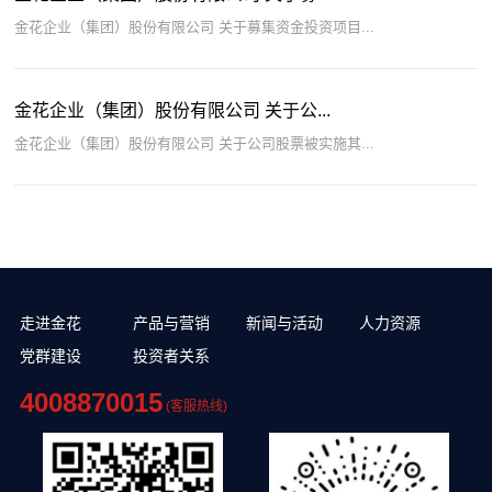
金花企业（集团）股份有限公司 关于募集资金投资项目...
金花企业（集团）股份有限公司 关于公...
金花企业（集团）股份有限公司 关于公司股票被实施其...
走进金花
产品与营销
新闻与活动
人力资源
党群建设
投资者关系
4008870015
(客服热线)