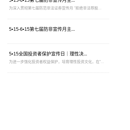
5•15-6•15第七届防非宣传月主...
为深入贯彻第七届防范非法证券宣传月 “拒绝非法荐股...
5•15-6•15第七届防非宣传月主...
5•15全国投资者保护宣传日｜理性决...
为进一步强化投资者权益保护，培育理性投资文化，在“...