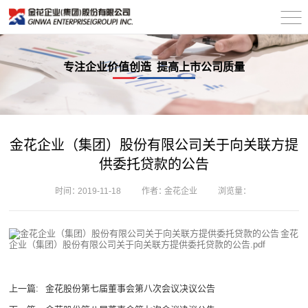
专注企业价值创造 提高上市公司质量
金花企业（集团）股份有限公司关于向关联方提
供委托贷款的公告
时间：
2019-11-18
作者：
金花企业
浏览量：
金花
企业（集团）股份有限公司关于向关联方提供委托贷款的公告.pdf
上一篇:
金花股份第七届董事会第八次会议决议公告