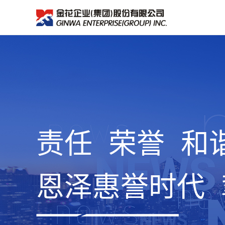
责任 荣誉 和
恩泽惠誉时代