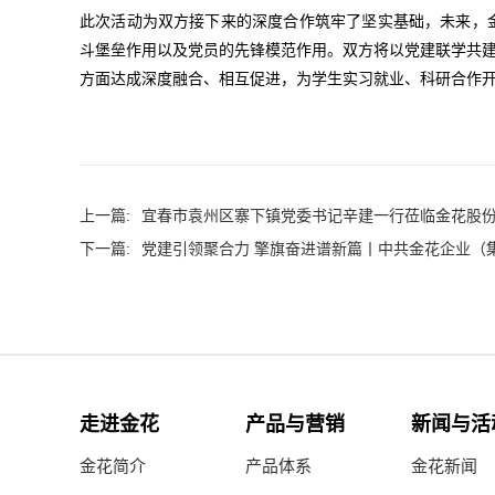
此次活动为双方接下来的深度合作筑牢了坚实基础，未来，
斗堡垒作用以及党员的先锋模范作用。双方将以党建联学共建
方面达成深度融合、相互促进，为学生实习就业、科研合作
上一篇:
宜春市袁州区寨下镇党委书记辛建一行莅临金花股
下一篇:
党建引领聚合力 擎旗奋进谱新篇丨中共金花企业（集团
走进金花
产品与营销
新闻与活
金花简介
产品体系
金花新闻