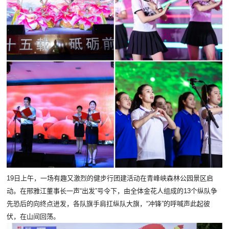
19日上午，一场有趣又激烈的健步行团建活
动在青峰峡森林公园景区启
动。在邢雅江董事长一声“出发”号令下，由全体金花人组成的13个纵队争
先恐后的向终点进发，各队旗手肩扛纵队大旗，“冲锋”的呼喊声此起彼
伏，在山间回荡。