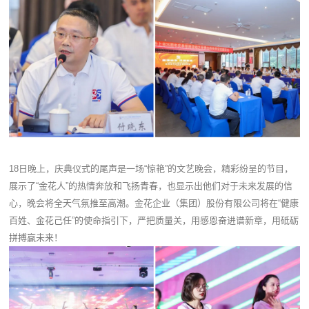
18日晚上，庆典仪式的尾声是一场“惊艳”的文艺晚会，精彩纷呈的节目，
展示了“金花人”的热情奔放和飞扬青春，也显示出他们对于未来发展的信
心，晚会将全天气氛推至高潮。金花企业（集团）股份有限公司将在“健康
百姓、金花己任”的使命指引下，严把质量关，用感恩奋进谱新章，用砥砺
拼搏赢未来！