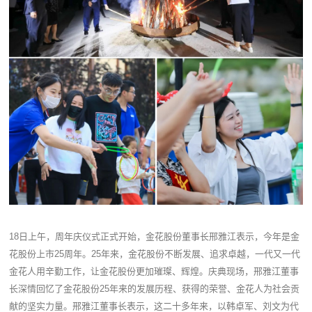
18日上午，周年庆仪式正式开始，金花股份董事长邢雅江表示，今年是金
花股份上市25周年。25年来，金花股份不断发展、追求卓越，一代又一代
金花人用辛勤工作，让金花股份更加璀璨、辉煌。庆典现场，邢雅江董事
长深情回忆了金花股份25年来的发展历程、获得的荣誉、金花人为社会贡
献的坚实力量。邢雅江董事长表示，这二十多年来，以韩卓军、刘文为代