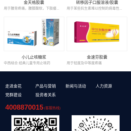
金天格胶囊
转移因子口服溶液/胶囊
用于腰背疼痛，腰膝酸软，下肢痿...
用于某些抗生素难以控制的病毒性...
小儿止咳糖浆
金速芬胶囊
中西结合 经典儿童专用止咳药
用于轻度及中等度疼痛
走进金花
产品与营销
新闻与活动
人力资源
党群建设
投资者关系
4008870015
(客服热线)